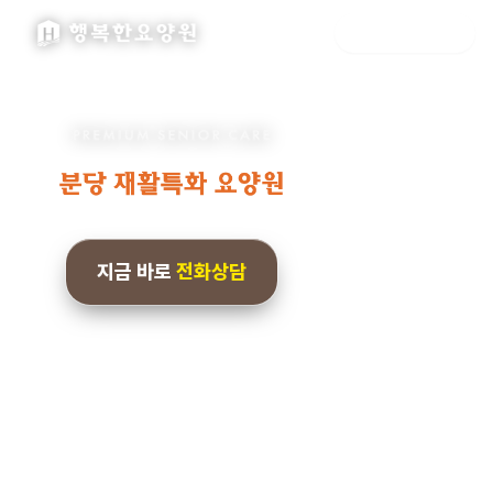
더행복요양원 · 광주 분당 성남 수지 경기남부권 요양원 입소상담
📞
1644-1245
지금 바로
전화상담