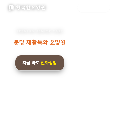
더행복요양원 · 광주 분당 성남 수지 경기남부권 요양원 입소상담
📞
1644-1245
지금 바로
전화상담